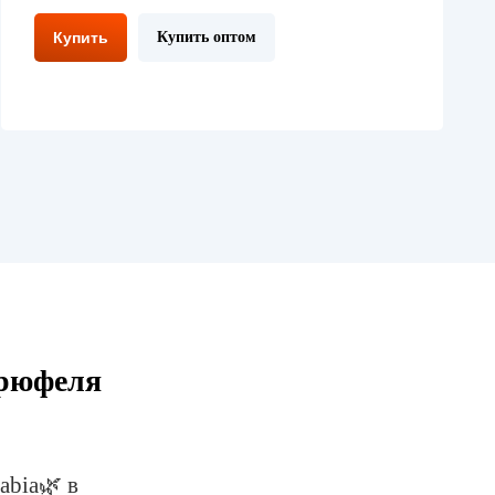
Купить
Купить оптом
трюфеля
abia🌿 в