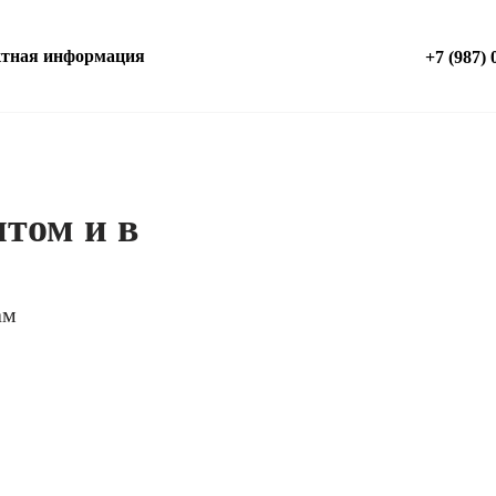
ктная информация
+7 (987) 
птом и в
ам