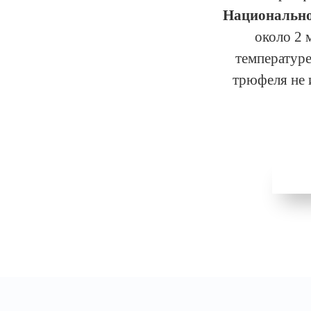
Национально
около 2 
температуре
трюфеля не 